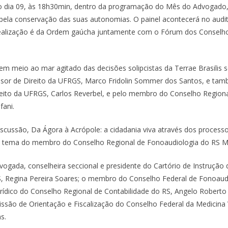
no dia 09, às 18h30min, dentro da programação do Mês do Advogado
a pela conservação das suas autonomias. O painel acontecerá no audit
realização é da Ordem gaúcha juntamente com o Fórum dos Conselho
 em meio ao mar agitado das decisões solipcistas da Terrae Brasilis 
sor de Direito da UFRGS, Marco Fridolin Sommer dos Santos, e tam
reito da UFRGS, Carlos Reverbel, e pelo membro do Conselho Region
fani.
scussão, Da Ágora à Acrópole: a cidadania viva através dos processo
á o tema do membro do Conselho Regional de Fonoaudiologia do RS Ma
vogada, conselheira seccional e presidente do Cartório de Instrução 
S, Regina Pereira Soares; o membro do Conselho Federal de Fonoaud
urídico do Conselho Regional de Contabilidade do RS, Angelo Roberto
são de Orientação e Fiscalização do Conselho Federal da Medicina 
s.