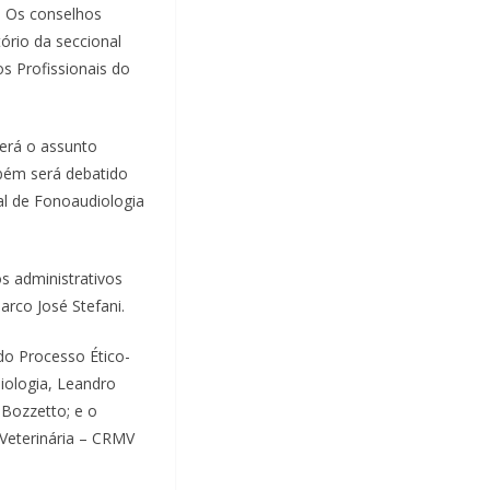
, Os conselhos
ório da seccional
s Profissionais do
será o assunto
bém será debatido
al de Fonoaudiologia
s administrativos
rco José Stefani.
do Processo Ético-
iologia, Leandro
 Bozzetto; e o
Veterinária – CRMV