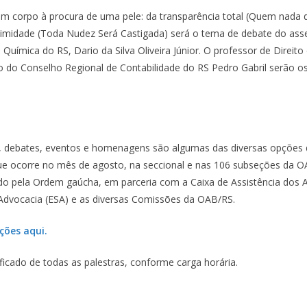
Um corpo à procura de uma pele: da transparência total (Quem nada 
timidade (Toda Nudez Será Castigada) será o tema de debate do asse
Química do RS, Dario da Silva Oliveira Júnior. O professor de Direit
 do Conselho Regional de Contabilidade do RS Pedro Gabril serão o
s, debates, eventos e homenagens são algumas das diversas opções
e ocorre no mês de agosto, na seccional e nas 106 subseções da 
o pela Ordem gaúcha, em parceria com a Caixa de Assistência dos 
 Advocacia (ESA) e as diversas Comissões da OAB/RS.
ições aqui.
ificado de todas as palestras, conforme carga horária.