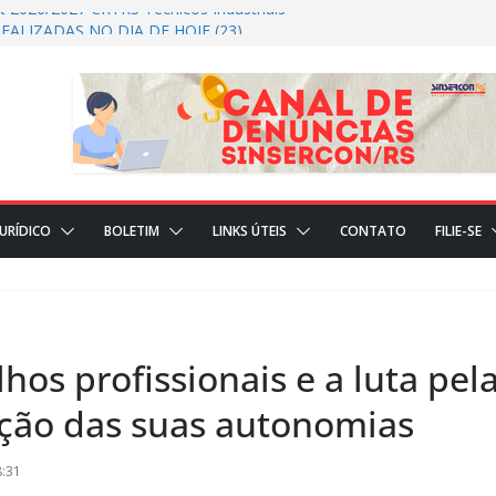
t 2026/2027 CRTRS Técnicos Industriais
EALIZADAS NO DIA DE HOJE (23)
AÇÕES REALIZADAS NO DIA DE HOJE(22)
DICIAL
JURÍDICO
BOLETIM
LINKS ÚTEIS
CONTATO
FILIE-SE
hos profissionais e a luta pel
ção das suas autonomias
8:31