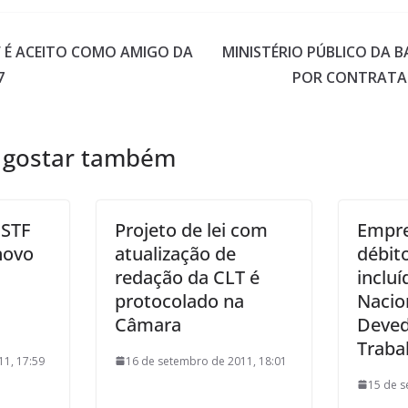
F É ACEITO COMO AMIGO DA
MINISTÉRIO PÚBLICO DA B
7
POR CONTRATAÇ
 gostar também
 STF
Projeto de lei com
Empr
novo
atualização de
débit
redação da CLT é
inclu
protocolado na
Nacio
Câmara
Deved
Traba
11, 17:59
16 de setembro de 2011, 18:01
15 de s