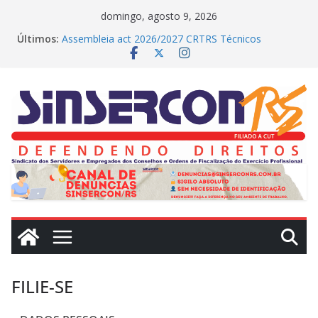
Pular
domingo, agosto 9, 2026
para
Últimos:
Assembleia act 2026/2027 CRTRS Técnicos
o
Industriais
MEDIAÇÕES REALIZADAS NO DIA DE HOJE (23)
conteúdo
CRN2 – MEDIAÇÕES REALIZADAS NO DIA DE
HOJE(22)
Dissídio 2025
PROTESTO JUDICIAL
FILIE-SE