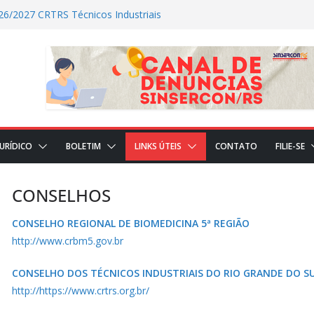
26/2027 CRTRS Técnicos Industriais
ZADAS NO DIA DE HOJE (23)
S REALIZADAS NO DIA DE HOJE(22)
AL
JURÍDICO
BOLETIM
LINKS ÚTEIS
CONTATO
FILIE-SE
CONSELHOS
CONSELHO REGIONAL DE BIOMEDICINA 5ª REGIÃO
http://
www.crbm5.gov.br
CONSELHO DOS TÉCNICOS INDUSTRIAIS DO RIO GRANDE DO S
http://
https://www.crtrs.org.br/