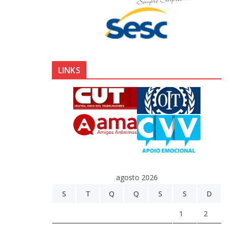
LINKS
agosto 2026
S
T
Q
Q
S
S
D
1
2