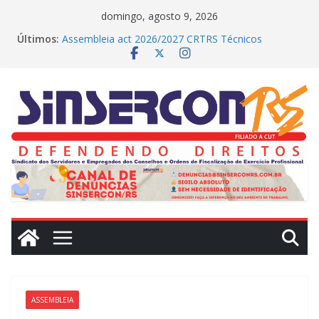
Pular
domingo, agosto 9, 2026
para
Últimos:
Assembleia act 2026/2027 CRTRS Técnicos
o
Industriais
MEDIAÇÕES REALIZADAS NO DIA DE HOJE (23)
conteúdo
CRN2 – MEDIAÇÕES REALIZADAS NO DIA DE
HOJE(22)
Dissídio 2025
PROTESTO JUDICIAL
ASSEMBLEIA