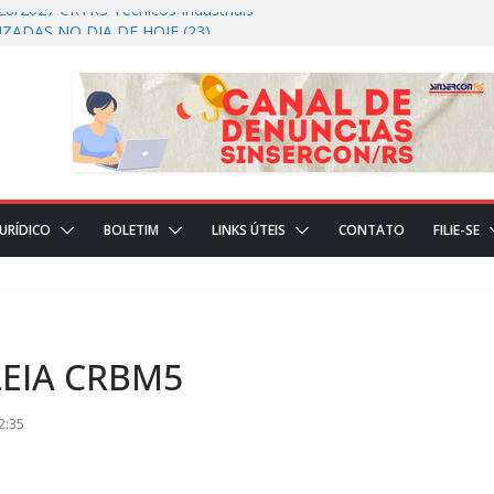
26/2027 CRTRS Técnicos Industriais
ZADAS NO DIA DE HOJE (23)
S REALIZADAS NO DIA DE HOJE(22)
AL
JURÍDICO
BOLETIM
LINKS ÚTEIS
CONTATO
FILIE-SE
EIA CRBM5
2:35