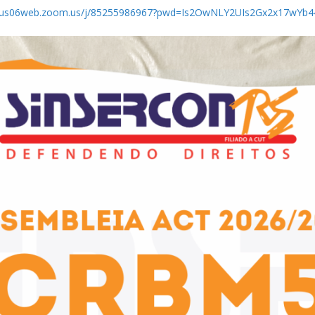
s://us06web.zoom.us/j/85255986967?pwd=Is2OwNLY2UIs2Gx2x17wYb4