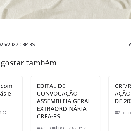
026/2027 CRP RS
 gostar também
 com
EDITAL DE
CRF/R
ás e
CONVOCAÇÃO
AÇÃO
ASSEMBLEIA GERAL
DE 20
EXTRAORDINÁRIA –
1:27
21 de s
CREA-RS
4 de outubro de 2022, 15:20