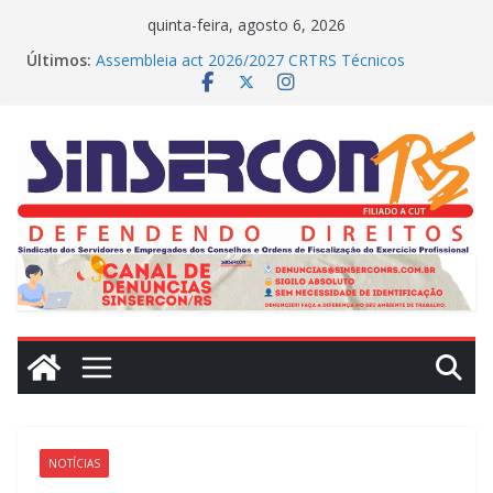
Pular
quinta-feira, agosto 6, 2026
para
Últimos:
Assembleia act 2026/2027 CRTRS Técnicos
o
Industriais
MEDIAÇÕES REALIZADAS NO DIA DE HOJE (23)
conteúdo
CRN2 – MEDIAÇÕES REALIZADAS NO DIA DE
HOJE(22)
Dissídio 2025
PROTESTO JUDICIAL
NOTÍCIAS