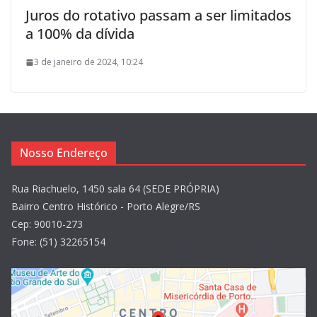
Juros do rotativo passam a ser limitados
a 100% da dívida
3 de janeiro de 2024, 10:24
Nosso Endereço
Rua Riachuelo, 1450 sala 64 (SEDE PRÓPRIA)
Bairro Centro Histórico - Porto Alegre/RS
Cep: 90010-273
Fone: (51) 32265154