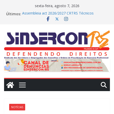
Pular
sexta-feira, agosto 7, 2026
para
Últimos:
Assembleia act 2026/2027 CRTRS Técnicos
o
Industriais
MEDIAÇÕES REALIZADAS NO DIA DE HOJE (23)
conteúdo
CRN2 – MEDIAÇÕES REALIZADAS NO DIA DE
HOJE(22)
Dissídio 2025
PROTESTO JUDICIAL
NOTÍCIAS