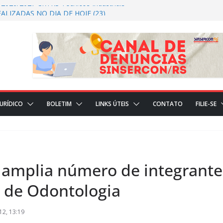
 2026/2027 CRTRS Técnicos Industriais
ALIZADAS NO DIA DE HOJE (23)
ÇÕES REALIZADAS NO DIA DE HOJE(22)
ICIAL
JURÍDICO
BOLETIM
LINKS ÚTEIS
CONTATO
FILIE-SE
 amplia número de integrante
 de Odontologia
12, 13:19