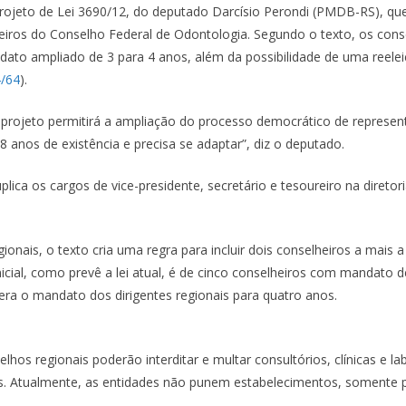
rojeto de Lei 3690/12, do deputado Darcísio Perondi (PMDB-RS), que
iros do Conselho Federal de Odontologia. Segundo o texto, os conse
to ampliado de 3 para 4 anos, além da possibilidade de uma reelei
4/64
).
 projeto permitirá a ampliação do processo democrático de represen
48 anos de existência e precisa se adaptar”, diz o deputado.
ica os cargos de vice-presidente, secretário e tesoureiro na diretor
ionais, o texto cria uma regra para incluir dois conselheiros a mais a
nicial, como prevê a lei atual, é de cinco conselheiros com mandato d
ra o mandato dos dirigentes regionais para quatro anos.
elhos regionais poderão interditar e multar consultórios, clínicas e la
os. Atualmente, as entidades não punem estabelecimentos, somente pr