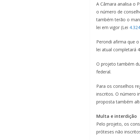
A Câmara analisa o P
o número de conselhe
também terão o manda
lei em vigor (Lei
4.32
Perondi afirma que o
lei atual completará 
O projeto também dupl
federal.
Para os conselhos reg
inscritos. O número i
proposta também alte
Multa e interdição
Pelo projeto, os cons
próteses não inscrit