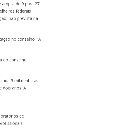
 amplia de 9 para 27
lheiros federais
ção, não prevista na
tação no conselho. “A
ia do conselho
 cada 5 mil dentistas
e dois anos. A
boratórios de
ofissionais.