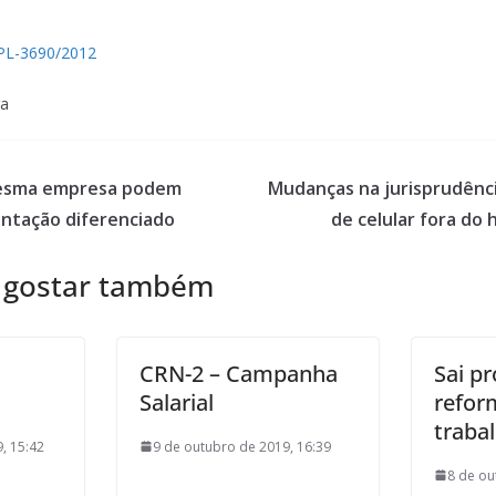
PL-3690/2012
ra
esma empresa podem
Mudanças na jurisprudênc
entação diferenciado
de celular fora do 
 gostar também
CRN-2 – Campanha
Sai p
Salarial
refor
traba
, 15:42
9 de outubro de 2019, 16:39
8 de ou