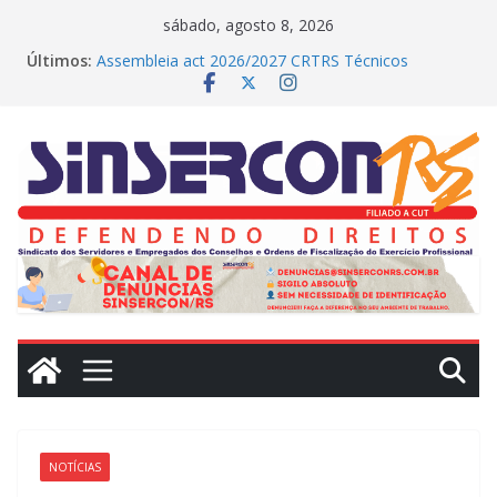
Pular
sábado, agosto 8, 2026
para
Últimos:
Assembleia act 2026/2027 CRTRS Técnicos
o
Industriais
MEDIAÇÕES REALIZADAS NO DIA DE HOJE (23)
conteúdo
CRN2 – MEDIAÇÕES REALIZADAS NO DIA DE
HOJE(22)
Dissídio 2025
PROTESTO JUDICIAL
NOTÍCIAS