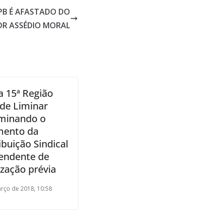
PB É AFASTADO DO
R ASSÉDIO MORAL
a 15ª Região
de Liminar
minando o
mento da
buição Sindical
endente de
ização prévia
rço de 2018, 10:58