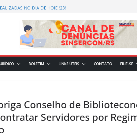
t 2026/2027 CRTRS Técnicos Industriais
ALIZADAS NO DIA DE HOJE (23)
ÇÕES REALIZADAS NO DIA DE HOJE(22)
DICIAL
JURÍDICO
BOLETIM
LINKS ÚTEIS
CONTATO
FILIE-SE
Obriga Conselho de Biblioteco
Contratar Servidores por Regi
o