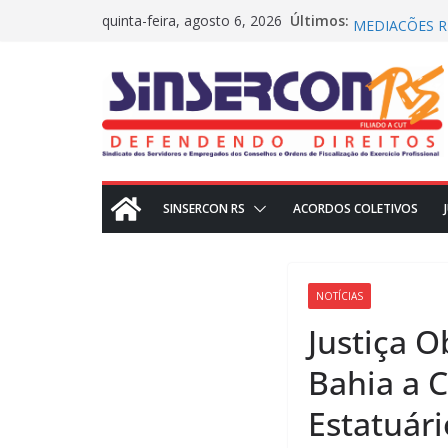
Pular
Assembleia ac
Últimos:
quinta-feira, agosto 6, 2026
MEDIAÇÕES RE
para
CRN2 – MEDIA
o
Dissídio 2025
PROTESTO JU
conteúdo
SINSERCON RS
ACORDOS COLETIVOS
NOTÍCIAS
Justiça 
Bahia a 
Estatuári