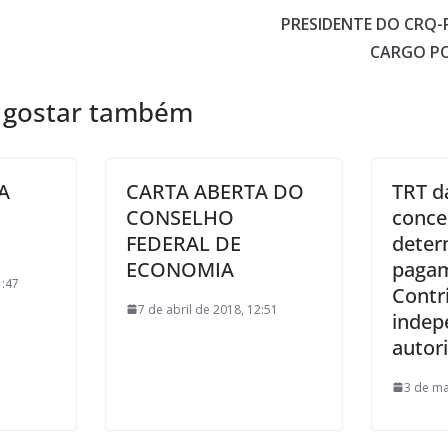
PRESIDENTE DO CRQ-
CARGO PO
 gostar também
A
CARTA ABERTA DO
TRT d
CONSELHO
conce
FEDERAL DE
deter
ECONOMIA
paga
1:47
Contri
7 de abril de 2018, 12:51
indep
autor
3 de ma