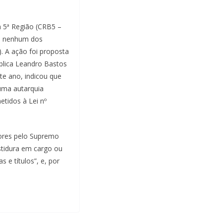
a 5ª Região (CRB5 –
o, nenhum dos
. A ação foi proposta
ública Leandro Bastos
te ano, indicou que
uma autarquia
etidos à Lei nº
ores pelo Supremo
estidura em cargo ou
e títulos”, e, por