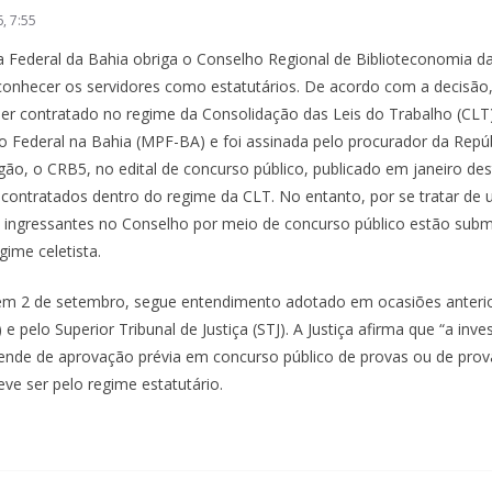
, 7:55
ça Federal da Bahia obriga o Conselho Regional de Biblioteconomia d
econhecer os servidores como estatutários. De acordo com a decisã
ser contratado no regime da Consolidação das Leis do Trabalho (CLT)
ico Federal na Bahia (MPF-BA) e foi assinada pelo procurador da Rep
ão, o CRB5, no edital de concurso público, publicado em janeiro des
contratados dentro do regime da CLT. No entanto, por se tratar de 
es ingressantes no Conselho por meio de concurso público estão subm
gime celetista.
 em 2 de setembro, segue entendimento adotado em ocasiões anteri
 e pelo Superior Tribunal de Justiça (STJ). A Justiça afirma que “a inv
nde de aprovação prévia em concurso público de provas ou de provas 
eve ser pelo regime estatutário.