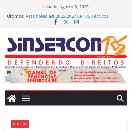
Pular
sábado, agosto 8, 2026
para
Últimos:
Assembleia act 2026/2027 CRTRS Técnicos
o
Industriais
MEDIAÇÕES REALIZADAS NO DIA DE HOJE (23)
conteúdo
CRN2 – MEDIAÇÕES REALIZADAS NO DIA DE
HOJE(22)
Dissídio 2025
PROTESTO JUDICIAL
NOTÍCIAS