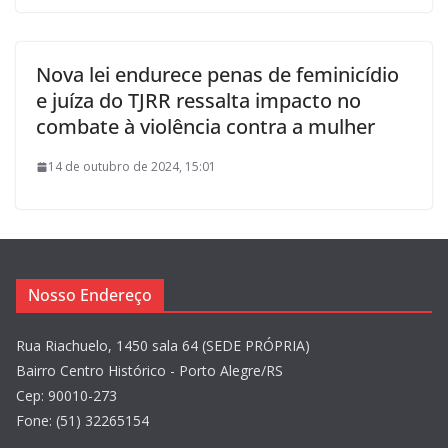
Nova lei endurece penas de feminicídio
e juíza do TJRR ressalta impacto no
combate à violência contra a mulher
14 de outubro de 2024, 15:01
Nosso Endereço
Rua Riachuelo, 1450 sala 64 (SEDE PRÓPRIA)
Bairro Centro Histórico - Porto Alegre/RS
Cep: 90010-273
Fone: (51) 32265154