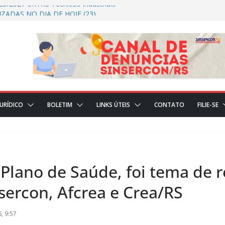
26/2027 CRTRS Técnicos Industriais
ZADAS NO DIA DE HOJE (23)
S REALIZADAS NO DIA DE HOJE(22)
AL
JURÍDICO
BOLETIM
LINKS ÚTEIS
CONTATO
FILIE-SE
 Plano de Saúde, foi tema de 
sercon, Afcrea e Crea/RS
, 9:57