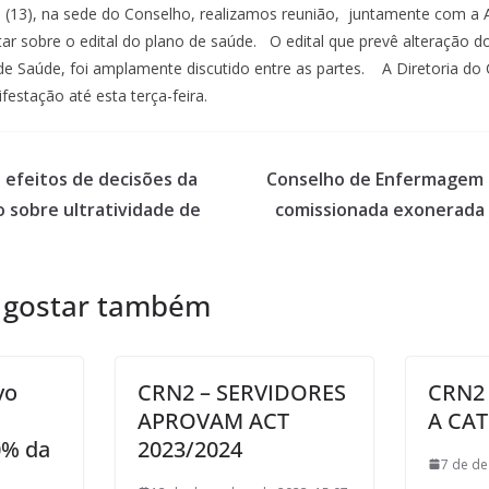
ra (13), na sede do Conselho, realizamos reunião, juntamente com a 
ar sobre o edital do plano de saúde. O edital que prevê alteração d
e Saúde, foi amplamente discutido entre as partes. A Diretoria do
stação até esta terça-feira.
 efeitos de decisões da
Conselho de Enfermagem d
o sobre ultratividade de
comissionada exonerada 
 gostar também
vo
CRN2 – SERVIDORES
CRN2 
APROVAM ACT
A CA
0% da
2023/2024
7 de de