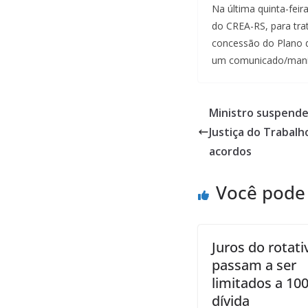
Na última quinta-fei
do CREA-RS, para trat
concessão do Plano d
um comunicado/manife
Ministro suspende
Justiça do Trabalh
acordos
Você pode
Juros do rotati
passam a ser
limitados a 10
dívida