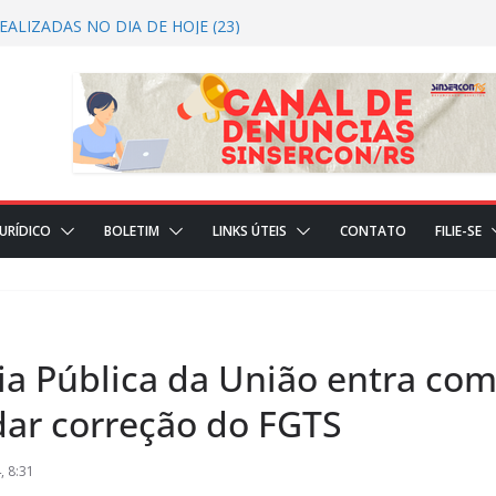
t 2026/2027 CRTRS Técnicos Industriais
ALIZADAS NO DIA DE HOJE (23)
ÇÕES REALIZADAS NO DIA DE HOJE(22)
DICIAL
JURÍDICO
BOLETIM
LINKS ÚTEIS
CONTATO
FILIE-SE
ia Pública da União entra co
ar correção do FGTS
, 8:31