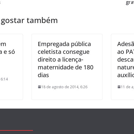
s
gra
 gostar também
em
Empregada pública
Adesã
a e só
celetista consegue
ao PA
direito a licença-
desca
maternidade de 180
nature
dias
auxíl
 6:14
18 de agosto de 2014, 6:26
11 de a