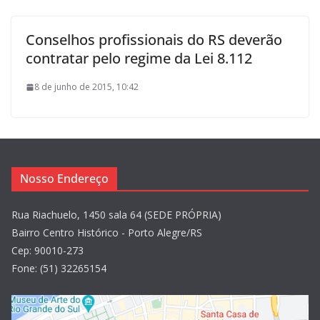
Conselhos profissionais do RS deverão
contratar pelo regime da Lei 8.112
8 de junho de 2015, 10:42
Nosso Endereço
Rua Riachuelo, 1450 sala 64 (SEDE PRÓPRIA)
Bairro Centro Histórico - Porto Alegre/RS
Cep: 90010-273
Fone: (51) 32265154