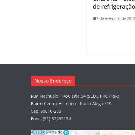
de refrigeraçã
7 de fevereiro de 2018
Nosso Endereço
Rua Riachuelo, 1450 sala 64 (SEDE PRÓPRIA)
Bairro Centro Histórico - Porto Alegre/RS
Cep: 90010-273
Fone: (51) 32265154