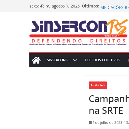
Pular
Assembleia act
Últimos:
sexta-feira, agosto 7, 2026
MEDIAÇÕES RE
para
CRN2 – MEDIA
o
Dissídio 2025
PROTESTO JUD
conteúdo
SINSERCON RS
ACORDOS COLETIVOS
NOTÍCIAS
Campanha
na SRTE
4 de julho de 2023, 13