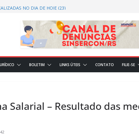
 2026/2027 CRTRS Técnicos Industriais
ALIZADAS NO DIA DE HOJE (23)
ÇÕES REALIZADAS NO DIA DE HOJE(22)
ICIAL
JURÍDICO
BOLETIM
LINKS ÚTEIS
CONTATO
FILIE-SE
 Salarial – Resultado das me
:42