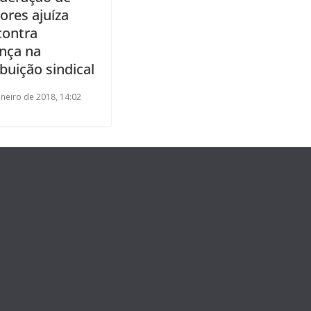
ores ajuíza
contra
nça na
buição sindical
aneiro de 2018, 14:02