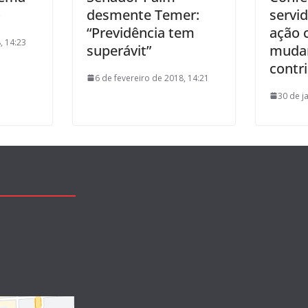
o
desmente Temer:
servid
“Previdência tem
ação 
, 14:23
superávit”
muda
contri
6 de fevereiro de 2018, 14:21
30 de j