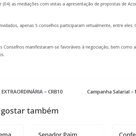
e (04) as mediações com vistas a apresentação de propostas de Aco
vidados, apenas 5 conselhos participaram virtualmente, entre eles: 
s Conselhos manifestaram-se favoráveis à negociação, bem como a 
os.
 EXTRAORDINÁRIA – CRB10
Campanha Salarial –
 gostar também
tema
Senador Paim
Confe