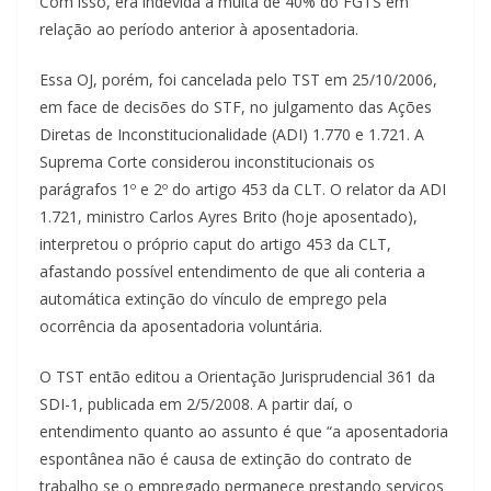
Com isso, era indevida a multa de 40% do FGTS em
relação ao período anterior à aposentadoria.
Essa OJ, porém, foi cancelada pelo TST em 25/10/2006,
em face de decisões do STF, no julgamento das Ações
Diretas de Inconstitucionalidade (ADI) 1.770 e 1.721. A
Suprema Corte considerou inconstitucionais os
parágrafos 1º e 2º do artigo 453 da CLT. O relator da ADI
1.721, ministro Carlos Ayres Brito (hoje aposentado),
interpretou o próprio caput do artigo 453 da CLT,
afastando possível entendimento de que ali conteria a
automática extinção do vínculo de emprego pela
ocorrência da aposentadoria voluntária.
O TST então editou a Orientação Jurisprudencial 361 da
SDI-1, publicada em 2/5/2008. A partir daí, o
entendimento quanto ao assunto é que “a aposentadoria
espontânea não é causa de extinção do contrato de
trabalho se o empregado permanece prestando serviços