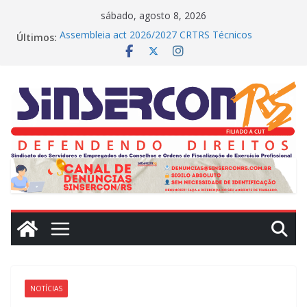
Pular
sábado, agosto 8, 2026
para
Últimos:
Assembleia act 2026/2027 CRTRS Técnicos
o
Industriais
MEDIAÇÕES REALIZADAS NO DIA DE HOJE (23)
conteúdo
CRN2 – MEDIAÇÕES REALIZADAS NO DIA DE
HOJE(22)
Dissídio 2025
PROTESTO JUDICIAL
NOTÍCIAS