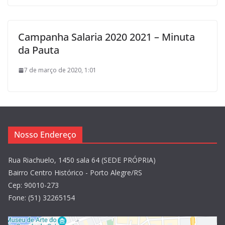
Campanha Salaria 2020 2021 – Minuta
da Pauta
7 de março de 2020, 1:01
Nosso Endereço
Rua Riachuelo, 1450 sala 64 (SEDE PRÓPRIA)
Bairro Centro Histórico - Porto Alegre/RS
Cep: 90010-273
Fone: (51) 32265154