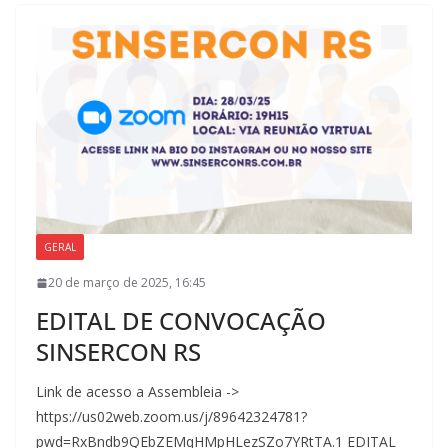
GERAL
20 de março de 2025, 16:45
EDITAL DE CONVOCAÇÃO
SINSERCON RS
Link de acesso a Assembleia ->
https://us02web.zoom.us/j/89642324781?
pwd=RxBndb9QEbZEMqHMpHLezSZo7YRtTA.1 EDITAL