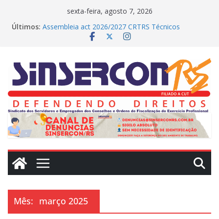
Pular
sexta-feira, agosto 7, 2026
para
Últimos:
Assembleia act 2026/2027 CRTRS Técnicos
o
Industriais
MEDIAÇÕES REALIZADAS NO DIA DE HOJE (23)
conteúdo
CRN2 – MEDIAÇÕES REALIZADAS NO DIA DE
HOJE(22)
Dissídio 2025
PROTESTO JUDICIAL
Mês:
março 2025