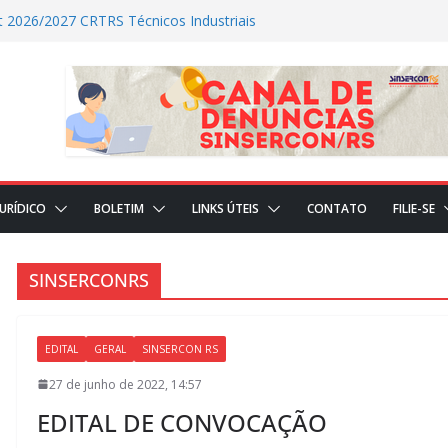
t 2026/2027 CRTRS Técnicos Industriais
ALIZADAS NO DIA DE HOJE (23)
ÇÕES REALIZADAS NO DIA DE HOJE(22)
DICIAL
JURÍDICO
BOLETIM
LINKS ÚTEIS
CONTATO
FILIE-SE
SINSERCONRS
EDITAL
GERAL
SINSERCON RS
27 de junho de 2022, 14:57
EDITAL DE CONVOCAÇÃO