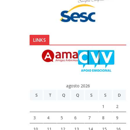
LINKS
agosto 2026
S
T
Q
Q
S
S
D
1
2
3
4
5
6
7
8
9
10
11
12
13
14
15
16