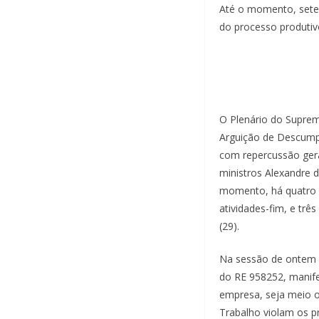
Até o momento, sete 
do processo produtivo
O Plenário do Supremo
Arguição de Descumpr
com repercussão gera
ministros Alexandre 
momento, há quatro v
atividades-fim, e tr
(29).
Na sessão de ontem (2
do RE 958252, manife
empresa, seja meio o
Trabalho violam os pri