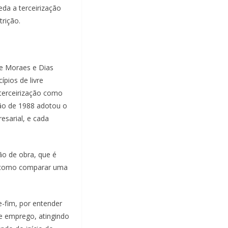
eda a terceirização
trição.
de Moraes e Dias
ípios de livre
e terceirização como
ção de 1988 adotou o
esarial, e cada
ão de obra, que é
ria como comparar uma
e-fim, por entender
e emprego, atingindo