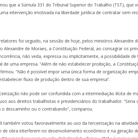
rmou que a Súmula 331 do Tribunal Superior do Trabalho (TST), que v
 uma intervenção imotivada na liberdade jurídica de contratar sem res
elatores foi seguido, na sessão de hoje, pelos ministros Alexandre 
tro Alexandre de Moraes, a Constituição Federal, ao consagrar os princ
 concorrência, não veda, expressa ou implicitamente, a possibilidade d
l de uma empresa. “Além de não estabelecer proibição, a Constitui
 afirmou. “Não é possível impor uma única forma de organização empr
tabelecer fluxo de produção dentro de sua empresa”.
rceirização não pode ser confundida com a intermediação ilícita de m
uso aos direitos trabalhistas e previdenciários do trabalhador. “Se
m o descaminho ou o contrabando”, comparou.
oli também votou favoravelmente ao uso da terceirização na atividad
o de obra interferem no desenvolvimento econômico e na geração d