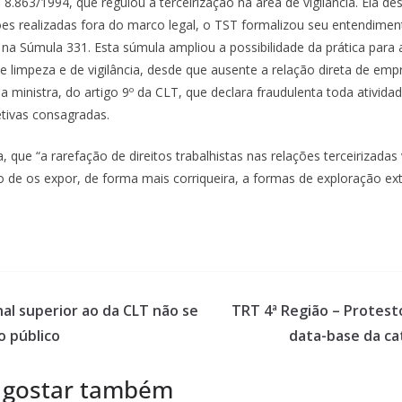
8.863/1994, que regulou a terceirização na área de vigilância. Ela d
ões realizadas fora do marco legal, o TST formalizou seu entendime
na Súmula 331. Esta súmula ampliou a possibilidade da prática para 
e limpeza e de vigilância, desde que ausente a relação direta de em
 a ministra, do artigo 9º da CLT, que declara fraudulenta toda ativida
etivas consagradas.
a, que “a rarefação de direitos trabalhistas nas relações terceirizadas 
o de os expor, de forma mais corriqueira, a formas de exploração ex
nal superior ao da CLT não se
TRT 4ª Região – Protesto
o público
data-base da ca
 gostar também