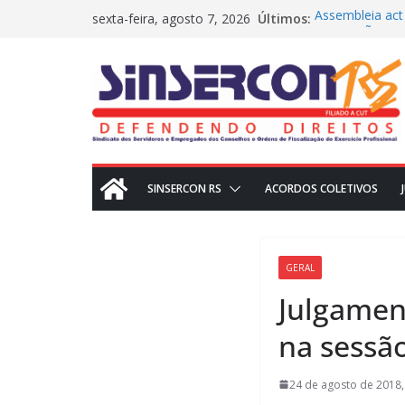
Pular
Últimos:
Assembleia act
sexta-feira, agosto 7, 2026
para
MEDIAÇÕES RE
CRN2 – MEDIA
o
Dissídio 2025
conteúdo
PROTESTO JUD
SINSERCON RS
ACORDOS COLETIVOS
GERAL
Julgamen
na sessão
24 de agosto de 2018,