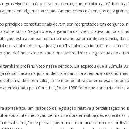
regras vigentes à época sobre o tema, que proibiam a prática na ati
 apenas em algumas atividades-meio, como os serviços de vigilância
os princípios constitucionais devem ser interpretados em conjunto, 
 sobre outro. Segundo ele, a garantia da livre iniciativa, um dos fu
tituição, está acompanhada, no mesmo patamar de relevância, da n
al do trabalho. Assim, a Justiça do Trabalho, ao identificar a terceiriz
o que está no texto constitucional sobre direitos e garantias dos tra
r também proferiu voto nesse sentido. Ela explicou que a Súmula 3
a consolidação da jurisprudência a partir da adequação das normas
de cotidiana de intermediação de mão de obra por empresa interposta
e aperfeiçoado pela Constituição de 1988 foi o que conduziu ao trat
ra apresentou um histórico da legislação relativa à terceirização no 
autorizou a intermediação de mão de obra em situações específicas, 
ia de substituição de pessoal permanente ou acréscimo extraordinári