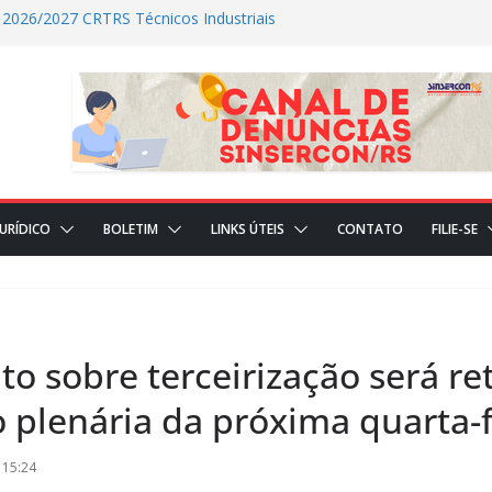
 2026/2027 CRTRS Técnicos Industriais
ALIZADAS NO DIA DE HOJE (23)
ÇÕES REALIZADAS NO DIA DE HOJE(22)
ICIAL
JURÍDICO
BOLETIM
LINKS ÚTEIS
CONTATO
FILIE-SE
to sobre terceirização será r
 plenária da próxima quarta-f
 15:24