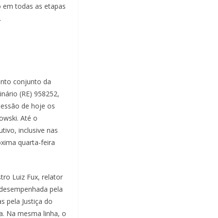
o em todas as etapas
.
ento conjunto da
nário (RE) 958252,
sessão de hoje os
owski. Até o
ivo, inclusive nas
xima quarta-feira
ro Luiz Fux, relator
de desempenhada pela
s pela Justiça do
ica. Na mesma linha, o