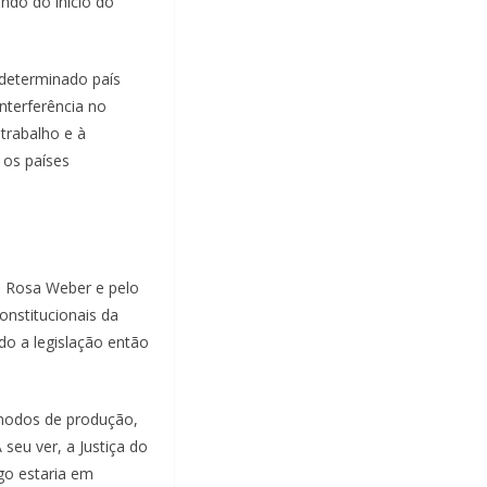
ndo do início do
 determinado país
nterferência no
trabalho e à
 os países
ra Rosa Weber e pelo
onstitucionais da
ndo a legislação então
 modos de produção,
seu ver, a Justiça do
go estaria em