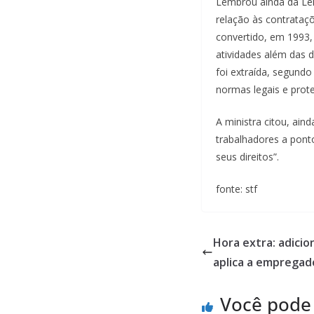
Lembrou ainda da Lei 
relação às contrataç
convertido, em 1993, 
atividades além das d
foi extraída, segundo
normas legais e prot
A ministra citou, aind
trabalhadores a pont
seus direitos”.
fonte: stf
Hora extra: adicio
aplica a empregad
Você pode