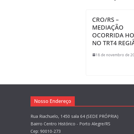
CRO/RS –
MEDIAÇÃO
OCORRIDA HOJ
NO TRT4 REGI
18 de novembro de 20
Nosso Endereço
Rua Riachuelo, 1450 sala 64 (SEDE PRÓPRIA)
Bairro Centro Histórico - Porto Alegre/RS
Cep: 90010-273