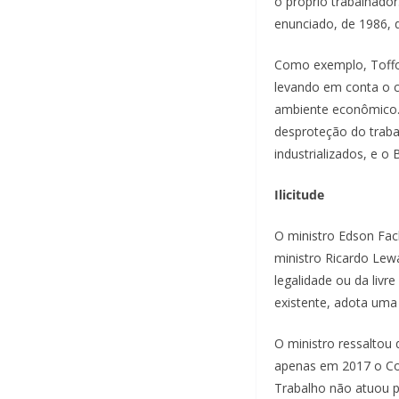
o próprio trabalhado
enunciado, de 1986, q
Como exemplo, Toffol
levando em conta o cu
ambiente econômico. 
desproteção do traba
industrializados, e o 
Ilicitude
O ministro Edson Fach
ministro Ricardo Lewa
legalidade ou da livre
existente, adota uma 
O ministro ressalto
apenas em 2017 o Cong
Trabalho não atuou p