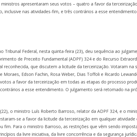
ministros apresentaram seus votos – quatro a favor da terceirizaçã
, inclusive nas atividades-fim, e três contrários a esse entendimento
 Tribunal Federal, nesta quinta-feira (23), deu sequência ao julgam
imento de Preceito Fundamental (ADPF) 324 e do Recurso Extraordi
l reconhecida, que discutem a licitude da terceirização. Votaram na 
de Moraes, Edson Fachin, Rosa Weber, Dias Toffoli e Ricardo Lewand
otos a favor da terceirização em todas as etapas do processo produt
ês contrários a esse entendimento. O julgamento será retomado na pró
2), o ministro Luís Roberto Barroso, relator da ADPF 324, e o minist
staram-se a favor da licitude da terceirização em qualquer ativida
u fim. Para o ministro Barroso, as restrições que vêm sendo imposta
ncípios da livre iniciativa, da livre concorrência e da segurança juríd