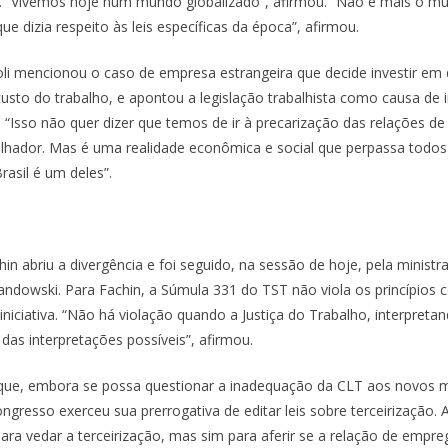
r. “Vivemos hoje num mundo globalizado”, afirmou. “Não é mais o mu
ue dizia respeito às leis específicas da época”, afirmou.
i mencionou o caso de empresa estrangeira que decide investir em
sto do trabalho, e apontou a legislação trabalhista como causa de i
“Isso não quer dizer que temos de ir à precarização das relações de 
lhador. Mas é uma realidade econômica e social que perpassa todos
Brasil é um deles”.
in abriu a divergência e foi seguido, na sessão de hoje, pela minist
ndowski. Para Fachin, a Súmula 331 do TST não viola os princípios c
 iniciativa. “Não há violação quando a Justiça do Trabalho, interpreta
das interpretações possíveis”, afirmou.
u que, embora se possa questionar a inadequação da CLT aos novos
resso exerceu sua prerrogativa de editar leis sobre terceirização. A 
ara vedar a terceirização, mas sim para aferir se a relação de empre