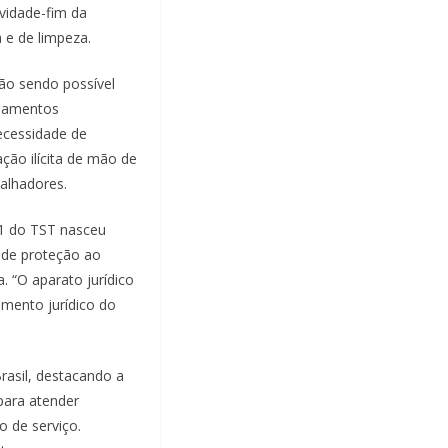
vidade-fim da
 e de limpeza.
não sendo possível
ndamentos
ecessidade de
ação ilícita de mão de
balhadores.
31 do TST nasceu
 de proteção ao
. “O aparato jurídico
amento jurídico do
Brasil, destacando a
para atender
o de serviço.