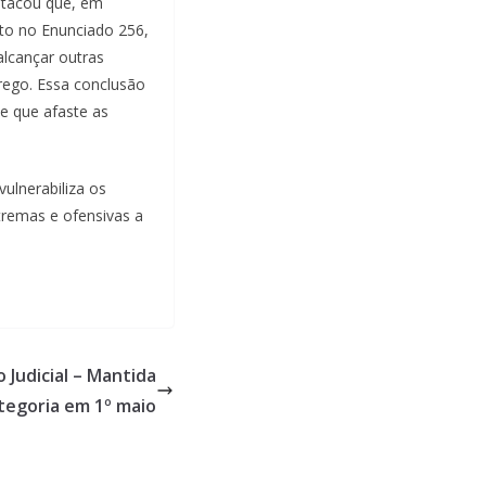
estacou que, em
nto no Enunciado 256,
alcançar outras
prego. Essa conclusão
de que afaste as
vulnerabiliza os
tremas e ofensivas a
 Judicial – Mantida
tegoria em 1º maio