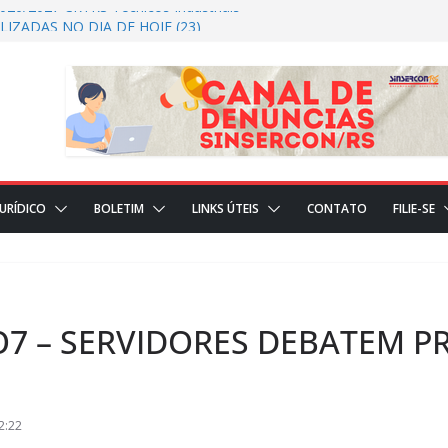
026/2027 CRTRS Técnicos Industriais
IZADAS NO DIA DE HOJE (23)
ES REALIZADAS NO DIA DE HOJE(22)
CIAL
JURÍDICO
BOLETIM
LINKS ÚTEIS
CONTATO
FILIE-SE
7 – SERVIDORES DEBATEM P
2:22