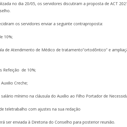
ealizada no dia 20/05, os servidores discutiram a proposta de ACT 2
selho.
cidiram os servidores enviar a seguinte contraproposta:
 de 10%;
sula de Atendimento de Médico de tratamento”ortodôntico” e amplia
es Refeição de 10%;
 Auxilio Creche;
o salário mínimo na cláusula do Auxílio ao Filho Portador de Necessida
a de teletrabalho com ajustes na sua redação
á ser enviada à Diretoria do Conselho para posterior reunião.