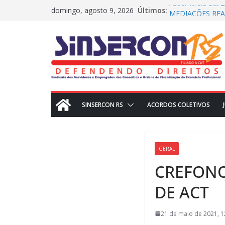
Pular
Assembleia act 2
Últimos:
domingo, agosto 9, 2026
MEDIAÇÕES REAL
para
CRN2 – MEDIAÇÕ
o
Dissídio 2025
PROTESTO JUDI
conteúdo
SINSERCON RS
ACORDOS COLETIVOS
GERAL
CREFONO
DE ACT
21 de maio de 2021, 1