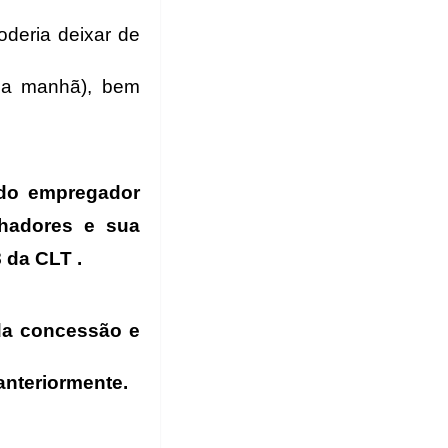
oderia deixar
de
ela manhã), bem
 do empregador
lhadores
e sua
8 da CLT .
da concessão e
anteriormente.