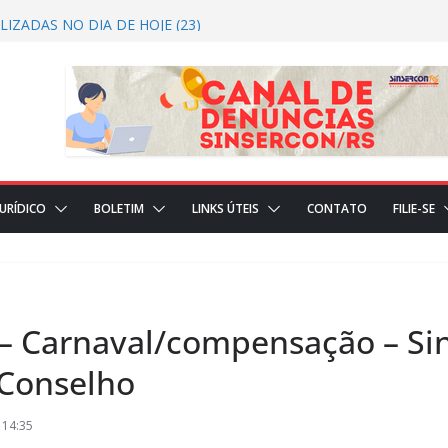
026/2027 CRTRS Técnicos Industriais
IZADAS NO DIA DE HOJE (23)
ES REALIZADAS NO DIA DE HOJE(22)
CIAL
JURÍDICO
BOLETIM
LINKS ÚTEIS
CONTATO
FILIE-SE
– Carnaval/compensação – Si
 Conselho
 14:35