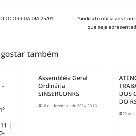
O OCORRIDA DIA 25/01
Sindicato oficia aos Co
que seja apresenta
 gostar também
Assembléia Geral
ATEN
 –
Ordinária
TRAB
SINSERCONRS
DOS 
DO RS
18 de dezembro de 2024, 20:10
nº
22 de o
011 |
0-