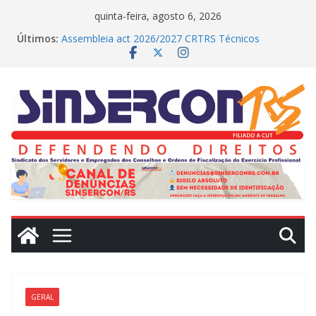
Pular
quinta-feira, agosto 6, 2026
para
Últimos:
Assembleia act 2026/2027 CRTRS Técnicos
o
Industriais
MEDIAÇÕES REALIZADAS NO DIA DE HOJE (23)
conteúdo
CRN2 – MEDIAÇÕES REALIZADAS NO DIA DE
HOJE(22)
Dissídio 2025
PROTESTO JUDICIAL
GERAL