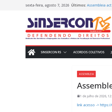
Pular
Últimos:
Assembleia act
sexta-feira, agosto 7, 2026
para
MEDIAÇÕES RE
CRN2 – MEDIA
o
Dissídio 2025
conteúdo
PROTESTO JUD
SINSERCON RS
ACORDOS COLETIVOS
ASSEMBLEIA
Assemble
1 de julho de 2026, 12
link acesso -> http