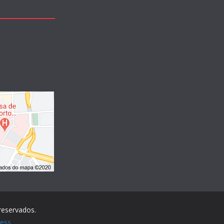
 reservados.
ess
.