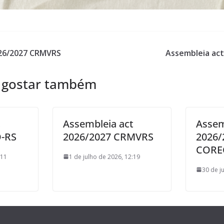
026/2027 CRMVRS
Assembleia ac
 gostar também
t
Assembleia act
Assem
O-RS
2026/2027 CRMVRS
2026/
CORE
:11
1 de julho de 2026, 12:19
30 de j