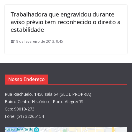
Trabalhadora que engravidou durante
aviso prévio tem reconhecido o direito a
estabilidade
18 de fevereiro de 2013, 9:45
Nosso Endereço
Rua Riachuelo, 1450 sala 64 (SEDE PRÓPRIA)
Bairro Centro Histórico - Porto Alegre/RS
Cep: 90010-273
Fone: (51) 32265154