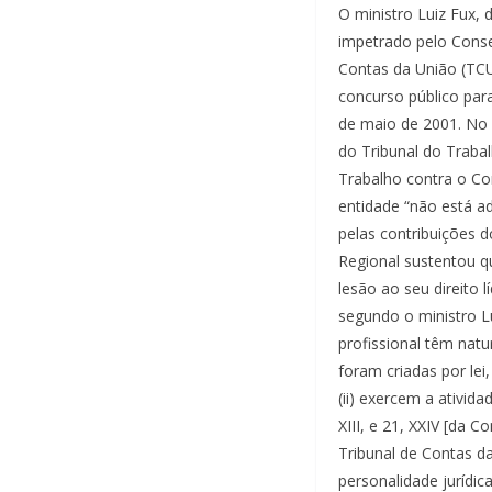
O ministro Luiz Fux,
impetrado pelo Conse
Contas da União (TCU
concurso público para
de maio de 2001. No 
do Tribunal do Trabalh
Trabalho contra o Co
entidade “não está ad
pelas contribuições d
Regional sustentou 
lesão ao seu direito 
segundo o ministro L
profissional têm natu
foram criadas por lei
(ii) exercem a ativid
XIII, e 21, XXIV [da C
Tribunal de Contas da
personalidade jurídic