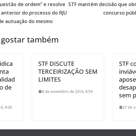
questão de ordem” e resolve
STF mantém decisão que obri
 anterior do processo do RJU
concurso púb
 de autuação do mesmo
 gostar também
idica
STF DISCUTE
STF c
nta
TERCEIRIZAÇÃO SEM
inviáv
alidad
LIMITES
apose
to de
desap
8 de novembro de 2016, 8:59
sem p
6, 9:00
27 de o