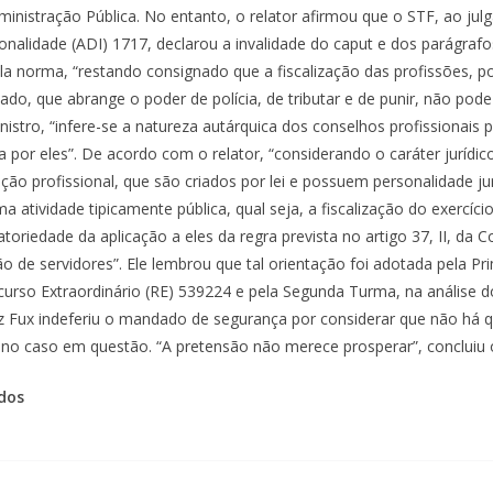
inistração Pública. No entanto, o relator afirmou que o STF, ao jul
onalidade (ADI) 1717, declarou a invalidade do caput e dos parágrafos 1
la norma, “restando consignado que a fiscalização das profissões, p
stado, que abrange o poder de polícia, de tributar e de punir, não pode
nistro, “infere-se a natureza autárquica dos conselhos profissionais p
a por eles”. De acordo com o relator, “considerando o caráter jurídic
ação profissional, que são criados por lei e possuem personalidade jur
 atividade tipicamente pública, qual seja, a fiscalização do exercício
atoriedade da aplicação a eles da regra prevista no artigo 37, II, da C
o de servidores”. Ele lembrou que tal orientação foi adotada pela P
urso Extraordinário (RE) 539224 e pela Segunda Turma, na análise 
iz Fux indeferiu o mandado de segurança por considerar que não há q
to no caso em questão. “A pretensão não merece prosperar”, concluiu 
dos