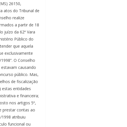
 (MS) 26150,
a atos do Tribunal de
selho realize
rmados a partir de 18
o juízo da 62ª Vara
nistério Público do
ntender que aquela
-se exclusivamente
9/1998”. O Conselho
e estavam causando
oncurso público. Mas,
lhos de fiscalização
) estas entidades
strativa e financeira;
osto nos artigos 5º,
 de prestar contas ao
/1998 atribuiu
culo funcional ou