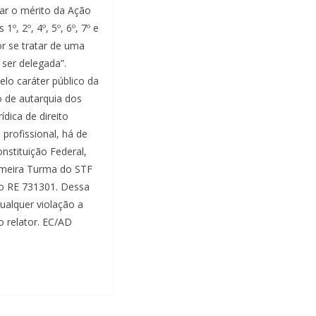
gar o mérito da Ação
º, 2º, 4º, 5º, 6º, 7º e
or se tratar de uma
 ser delegada”.
elo caráter público da
o de autarquia dos
ídica de direito
 profissional, há de
onstituição Federal,
rimeira Turma do STF
do RE 731301. Dessa
ualquer violação a
o relator. EC/AD