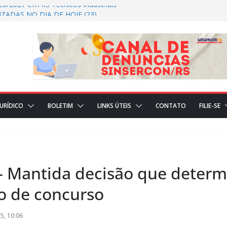
26/2027 CRTRS Técnicos Industriais
ZADAS NO DIA DE HOJE (23)
S REALIZADAS NO DIA DE HOJE(22)
AL
JURÍDICO
BOLETIM
LINKS ÚTEIS
CONTATO
FILIE-SE
 Mantida decisão que deter
ão de concurso
5, 10:06