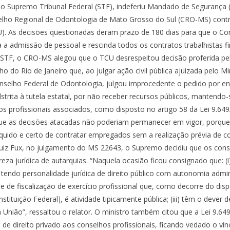
 do Supremo Tribunal Federal (STF), indeferiu Mandado de Segurança
lho Regional de Odontologia de Mato Grosso do Sul (CRO-MS) contr
). As decisões questionadas deram prazo de 180 dias para que o Con
 a admissão de pessoal e rescinda todos os contratos trabalhistas fi
STF, o CRO-MS alegou que o TCU desrespeitou decisão proferida pel
o do Rio de Janeiro que, ao julgar ação civil pública ajuizada pelo Mi
nselho Federal de Odontologia, julgou improcedente o pedido por e
strita à tutela estatal, por não receber recursos públicos, mantendo
os profissionais associados, como disposto no artigo 58 da Lei 9.64
que as decisões atacadas não poderiam permanecer em vigor, porqu
líquido e certo de contratar empregados sem a realização prévia de c
uiz Fux, no julgamento do MS 22643, o Supremo decidiu que os conse
reza jurídica de autarquias. “Naquela ocasião ficou consignado que: (i
, tendo personalidade jurídica de direito público com autonomia admini
ade de fiscalização de exercício profissional que, como decorre do disp
onstituição Federal], é atividade tipicamente pública; (iii) têm o dever
 União”, ressaltou o relator. O ministro também citou que a Lei 9.649
a de direito privado aos conselhos profissionais, ficando vedado o vín