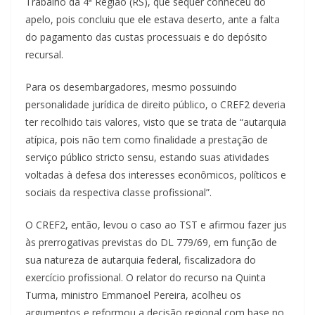
Trabalho da 4ª Região (RS), que sequer conheceu do
apelo, pois concluiu que ele estava deserto, ante a falta
do pagamento das custas processuais e do depósito
recursal.
Para os desembargadores, mesmo possuindo
personalidade jurídica de direito público, o CREF2 deveria
ter recolhido tais valores, visto que se trata de “autarquia
atípica, pois não tem como finalidade a prestação de
serviço público stricto sensu, estando suas atividades
voltadas à defesa dos interesses econômicos, políticos e
sociais da respectiva classe profissional”.
O CREF2, então, levou o caso ao TST e afirmou fazer jus
às prerrogativas previstas do DL 779/69, em função de
sua natureza de autarquia federal, fiscalizadora do
exercício profissional. O relator do recurso na Quinta
Turma, ministro Emmanoel Pereira, acolheu os
argumentos e reformou a decisão regional com base no